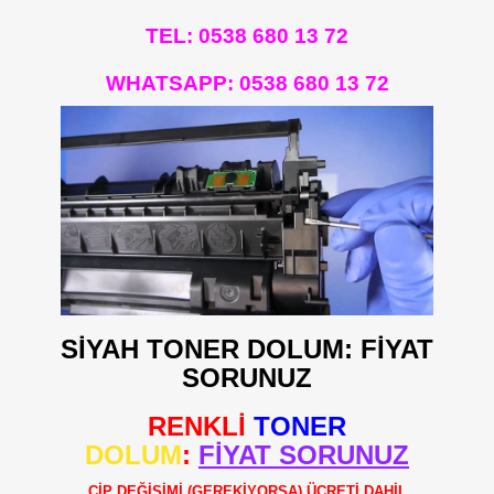
TEL: 0538 680 13 72
WHATSAPP:
0538 680 13 72
SİYAH TONER DOLUM: FİYAT
SORUNUZ
RENKLİ
TONER
DOLUM
:
FİYAT SORUNUZ
ÇİP DEĞİŞİMİ (GEREKİYORSA) ÜCRETİ DAHİL