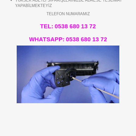
YÜKSEK ADETLİ SİPARİŞLERİNİZDE ADRESE TESLİMAT
YAPABİLMEKTEYİZ
TELEFON NUMARAMIZ
TEL: 0538 680 13 72
WHATSAPP:
0538 680 13 72