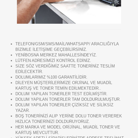
TELEFON/GSM/SMS/MAİL/WHATSAPP/ ARACILIĞIYLA
BİZİMLE İLETİŞİME GEÇEBİLİRSİNİZ.
YENİBOSNA MERKEZ MAHALLESİNDEYİZ.
LÜTFEN ADRESİMİZİ KONTROL EDİNİZ.
SİZE SÖZ VERDİĞİMİZ SAATTE TONERİNİZ TESLİM
EDİLECEKTİR.
DOLUMLARIMIZ %100 GARANTİLİDİR.
DİLEYEN MÜŞTERİLERİMİZE ORJİNAL VE MUADİL
KARTUŞ VE TONER TEMİN EDİLMEKTEDİR..
DOLUM YAPILAN TONERLER TEST EDİLMİŞTİR.
DOLUM YAPILAN TONERLER TAM DOLDURULMUŞTUR.
DOLUM YAPILAN TONERLER ÇİZİKSİZ VE SİLİKSİZ
YAZAR.
BOŞ TONERİNİZİ ALIP YERİNE DOLU TONER VEREREK
HIZLICA TONERİNİZİ DOLDURUYORUZ.
HER MARKA VE MODEL ORİJİNAL, MUADİL TONER VE
KARTUŞ MEVCUTTUR.