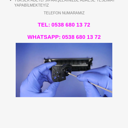
YÜKSEK ADETLİ SİPARİŞLERİNİZDE ADRESE TESLİMAT
YAPABİLMEKTEYİZ
TELEFON NUMARAMIZ
TEL: 0538 680 13 72
WHATSAPP:
0538 680 13 72