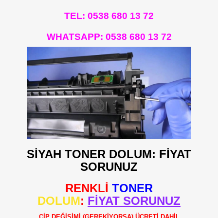
TEL: 0538 680 13 72
WHATSAPP:
0538 680 13 72
SİYAH TONER DOLUM: FİYAT
SORUNUZ
RENKLİ
TONER
DOLUM
:
FİYAT SORUNUZ
ÇİP DEĞİŞİMİ (GEREKİYORSA) ÜCRETİ DAHİL