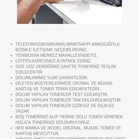
TELEFON/GSM/SMS/MAİL/WHATSAPP/ ARACILIĞIYLA
BİZİMLE İLETİŞİME GEÇEBİLİRSİNİZ.
YENİBOSNA MERKEZ MAHALLESİNDEYİZ.
LÜTFEN ADRESİMİZİ KONTROL EDİNİZ.
SİZE SÖZ VERDİĞİMİZ SAATTE TONERİNİZ TESLİM
EDİLECEKTİR.
DOLUMLARIMIZ %100 GARANTİLİDİR.
DİLEYEN MÜŞTERİLERİMİZE ORJİNAL VE MUADİL
KARTUŞ VE TONER TEMİN EDİLMEKTEDİR..
DOLUM YAPILAN TONERLER TEST EDİLMİŞTİR.
DOLUM YAPILAN TONERLER TAM DOLDURULMUŞTUR.
DOLUM YAPILAN TONERLER ÇİZİKSİZ VE SİLİKSİZ
YAZAR.
BOŞ TONERİNİZİ ALIP YERİNE DOLU TONER VEREREK
HIZLICA TONERİNİZİ DOLDURUYORUZ.
HER MARKA VE MODEL ORİJİNAL, MUADİL TONER VE
KARTUŞ MEVCUTTUR.