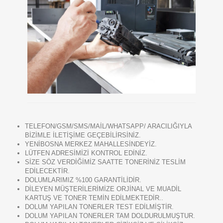
TELEFON/GSM/SMS/MAİL/WHATSAPP/ ARACILIĞIYLA
BİZİMLE İLETİŞİME GEÇEBİLİRSİNİZ.
YENİBOSNA MERKEZ MAHALLESİNDEYİZ.
LÜTFEN ADRESİMİZİ KONTROL EDİNİZ.
SİZE SÖZ VERDİĞİMİZ SAATTE TONERİNİZ TESLİM
EDİLECEKTİR.
DOLUMLARIMIZ %100 GARANTİLİDİR.
DİLEYEN MÜŞTERİLERİMİZE ORJİNAL VE MUADİL
KARTUŞ VE TONER TEMİN EDİLMEKTEDİR..
DOLUM YAPILAN TONERLER TEST EDİLMİŞTİR.
DOLUM YAPILAN TONERLER TAM DOLDURULMUŞTUR.