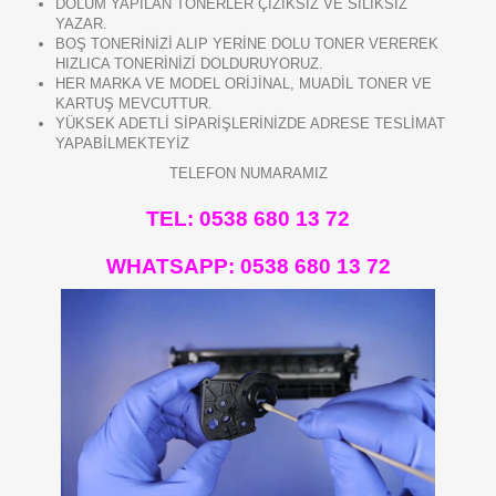
DOLUM YAPILAN TONERLER ÇİZİKSİZ VE SİLİKSİZ
YAZAR.
BOŞ TONERİNİZİ ALIP YERİNE DOLU TONER VEREREK
HIZLICA TONERİNİZİ DOLDURUYORUZ.
HER MARKA VE MODEL ORİJİNAL, MUADİL TONER VE
KARTUŞ MEVCUTTUR.
YÜKSEK ADETLİ SİPARİŞLERİNİZDE ADRESE TESLİMAT
YAPABİLMEKTEYİZ
TELEFON NUMARAMIZ
TEL: 0538 680 13 72
WHATSAPP:
0538 680 13 72