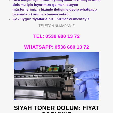
dolumu için işyerimize gelmek isteyen
müşterilerimizin bizimle iletişime geçip whatsapp
üzerinden konum istemesi yeterli.
Çok uygun fiyatlarla hızlı hizmet vermekteyiz.
TELEFON NUMARAMIZ
TEL: 0538 680 13 72
WHATSAPP:
0538 680 13 72
SİYAH TONER DOLUM: FİYAT