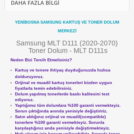
DAHA FAZLA BILGI
YENİBOSNA SAMSUNG KARTUŞ VE TONER DOLUM
MERKEZİ
Samsung MLT D111 (2020-2070)
Toner Dolum - MLT D111s
Neden Bizi Tercih Etmelisiniz?
Kartuş ve tonere ihtiyaç duyduğunuzda hızlıca
dolduruyoruz.
Orijinal ve muadil kartuş tonerleri bizden uygun
fiyatlarla temin edebilirsiniz.
Dolum yapılmış tonerlerde baskı kalitesini test
ediyoruz.
Yaptığımız tüm dolumlara %100 garanti vermekteyiz.
Sorun çıktığında anında yenisiyle değiştiririz.
Satın aldığınız orijinal ve muadil(compatible)
tonerlere %100 garanti vermekteyiz.
Sorunla
karşılaştığınız anda yenisiyle değiştirmekteyiz.
Hızlı ulaşım için konum yollayabiliriz. Aracıyla toner