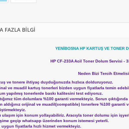
A FAZLA BILGI
YENİBOSNA HP KARTUŞ VE TONER 
HP CF-233A Acil Toner Dolum Servisi - 3
Neden Bizi Tercih Etmelis
tuş ve tonere ihtiyaç duyduğunuzda hızlıca dolduruyoruz.
jinal ve muadil kartuş tonerleri bizden uygun fiyatlarla temin edebil
um yapılmış tonerlerde baskı kalitesini test ediyoruz.
tığımız tüm dolumlara %100 garanti vermekteyiz. Sorun çıktığında a
ın aldığınız orijinal ve muadil(compatible) tonerlere %100 garanti 
iştirmekteyiz.
lı ulaşım için konum yollayabiliriz. Aracıyla toner dolumu için işye
tişime geçip whatsapp üzerinden konum istemesi yeterli.
 uygun fiyatlarla hızlı hizmet vermekteyiz.