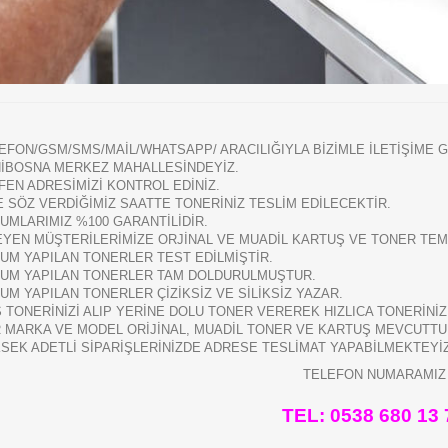
EFON/GSM/SMS/MAİL/WHATSAPP/ ARACILIĞIYLA BİZİMLE İLETİŞİME G
İBOSNA MERKEZ MAHALLESİNDEYİZ.
FEN ADRESİMİZİ KONTROL EDİNİZ.
E SÖZ VERDİĞİMİZ SAATTE TONERİNİZ TESLİM EDİLECEKTİR.
UMLARIMIZ %100 GARANTİLİDİR.
EYEN MÜŞTERİLERİMİZE ORJİNAL VE MUADİL KARTUŞ VE TONER TEMİ
UM YAPILAN TONERLER TEST EDİLMİŞTİR.
UM YAPILAN TONERLER TAM DOLDURULMUŞTUR.
UM YAPILAN TONERLER ÇİZİKSİZ VE SİLİKSİZ YAZAR.
 TONERİNİZİ ALIP YERİNE DOLU TONER VEREREK HIZLICA TONERİNİ
 MARKA VE MODEL ORİJİNAL, MUADİL TONER VE KARTUŞ MEVCUTTU
SEK ADETLİ SİPARİŞLERİNİZDE ADRESE TESLİMAT YAPABİLMEKTEYİ
TELEFON NUMARAMIZ
TEL: 0538 680 13 