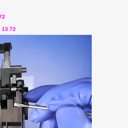
72
 13 72