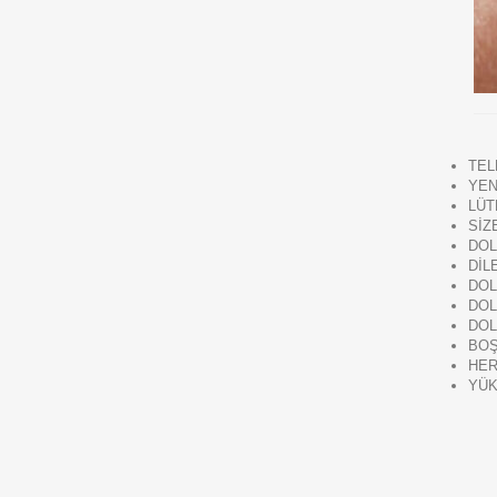
TEL
YEN
LÜT
SİZ
DOL
DİL
DOL
DOL
DOL
BOŞ
HER
YÜK