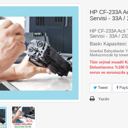
HP CF-233A Ac
Servisi - 33A 
HP CF-233A Acil 
Servisi - 33A / 2
Baskı Kapasitesi:
İstanbul Bahçelievler
Merkezimizde hp toneri
Tüm orjinal muadil K
Dolumlarımız %100 Gar
sorun ve sorunuzda 
Tweet
Payl
Yazdır