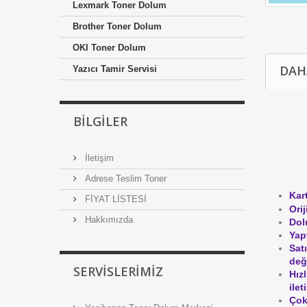
Lexmark Toner Dolum
Brother Toner Dolum
OKI Toner Dolum
DAH
Yazıcı Tamir Servisi
BILGILER
İletişim
Adrese Teslim Toner
Kar
FİYAT LİSTESİ
Ori
Hakkımızda
Dol
Yap
Sat
değ
SERVISLERIMIZ
Hız
ile
Çok