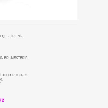
EÇEBİLİRSİNİZ.
N EDİLMEKTEDİR..
Zİ DOLDURUYORUZ.
R.
Z
72