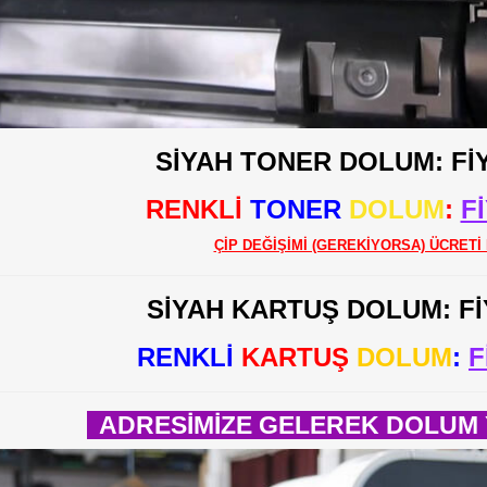
SİYAH TONER DOLUM: Fİ
RENKLİ
TONER
DOLUM
:
F
ÇİP DEĞİŞİMİ (GEREKİYORSA) ÜCRETİ 
SİYAH KARTUŞ DOLUM: F
RENKLİ
KARTUŞ
DOLUM
:
F
ADRESİMİZE GELEREK DOLUM Y