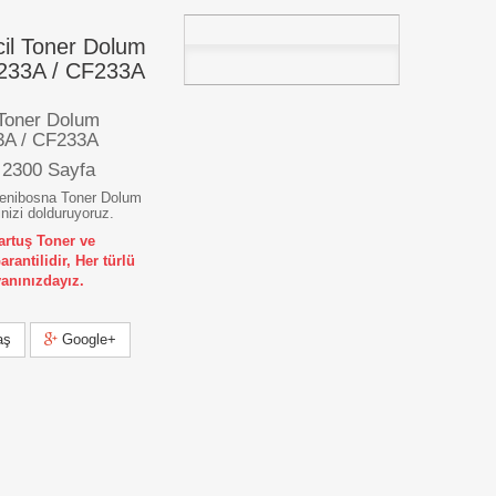
il Toner Dolum
/ 233A / CF233A
Toner Dolum
33A / CF233A
 2300 Sayfa
 Yenibosna Toner Dolum
nizi dolduruyoruz.
artuş Toner ve
antilidir, Her türlü
yanınızdayız.
aş
Google+