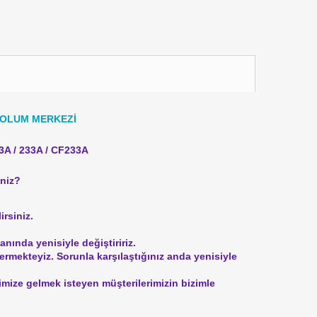
DOLUM MERKEZİ
3A / 233A / CF233A
iniz?
irsiniz.
nında yenisiyle değiştiririz.
vermekteyiz.
Sorunla karşılaştığınız anda yenisiyle
rimize gelmek isteyen müşterilerimizin bizimle