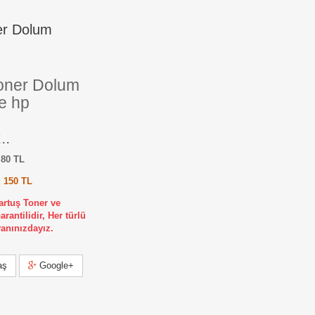
er Dolum
oner Dolum
e hp
..
 80 TL
 150 TL
artuş Toner ve
antilidir, Her türlü
anınızdayız.
aş
Google+