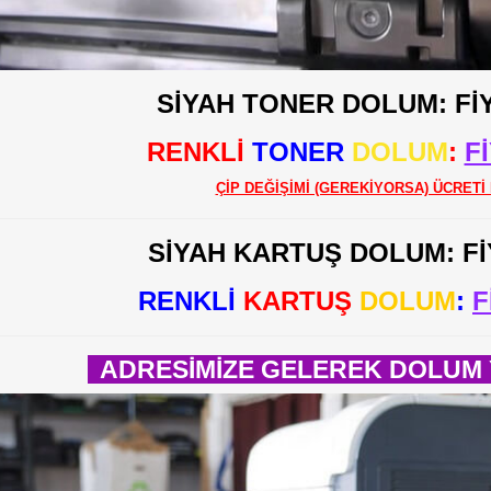
SİYAH TONER DOLUM: Fİ
RENKLİ
TONER
DOLUM
:
F
ÇİP DEĞİŞİMİ (GEREKİYORSA) ÜCRETİ 
SİYAH KARTUŞ DOLUM: F
RENKLİ
KARTUŞ
DOLUM
:
F
ADRESİMİZE GELEREK DOLUM Y