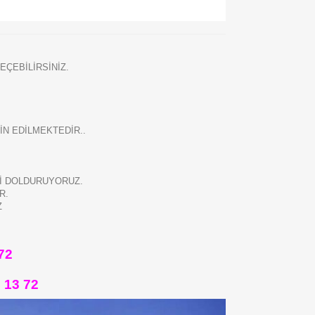
EÇEBİLİRSİNİZ.
N EDİLMEKTEDİR..
Zİ DOLDURUYORUZ.
R.
Z
72
 13 72