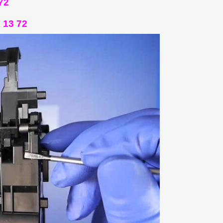
72
 13 72