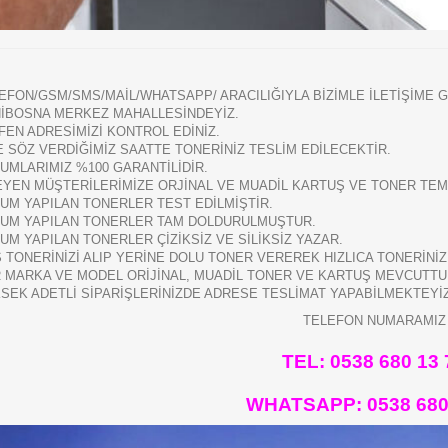
EFON/GSM/SMS/MAİL/WHATSAPP/ ARACILIĞIYLA BİZİMLE İLETİŞİME G
İBOSNA MERKEZ MAHALLESİNDEYİZ.
FEN ADRESİMİZİ KONTROL EDİNİZ.
E SÖZ VERDİĞİMİZ SAATTE TONERİNİZ TESLİM EDİLECEKTİR.
UMLARIMIZ %100 GARANTİLİDİR.
EYEN MÜŞTERİLERİMİZE ORJİNAL VE MUADİL KARTUŞ VE TONER TEMİ
UM YAPILAN TONERLER TEST EDİLMİŞTİR.
UM YAPILAN TONERLER TAM DOLDURULMUŞTUR.
UM YAPILAN TONERLER ÇİZİKSİZ VE SİLİKSİZ YAZAR.
 TONERİNİZİ ALIP YERİNE DOLU TONER VEREREK HIZLICA TONERİNİ
 MARKA VE MODEL ORİJİNAL, MUADİL TONER VE KARTUŞ MEVCUTTU
SEK ADETLİ SİPARİŞLERİNİZDE ADRESE TESLİMAT YAPABİLMEKTEYİ
TELEFON NUMARAMIZ
TEL: 0538 680 13 
WHATSAPP:
0538 680