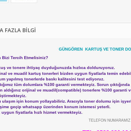
A FAZLA BILGI
GÜNGÖREN KARTUŞ VE TONER DO
 Bizi Tercih Etmelisiniz?
tuş ve tonere ihtiyaç duyduğunuzda hızlıca dolduruyoruz.
jinal ve muadil kartuş tonerleri bizden uygun fiyatlarla temin edebil
um yapılmış tonerlerde baskı kalitesini test ediyoruz.
tığımız tüm dolumlara %100 garanti vermekteyiz. Sorun çıktığında a
ın aldığınız orijinal ve muadil(compatible) tonerlere %100 garanti 
iştirmekteyiz.
lı ulaşım için konum yollayabiliriz. Aracıyla toner dolumu için işye
tişime geçip whatsapp üzerinden konum istemesi yeterli.
 uygun fiyatlarla hızlı hizmet vermekteyiz.
TELEFON NUMARAMIZ