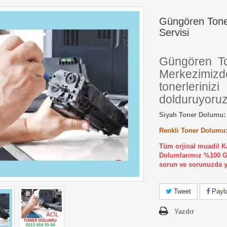
Güngören Ton
Servisi
Güngören T
Merkezimizd
tonerlerinizi
dolduruyoruz
Siyah Toner Dolumu:
Renkli Toner Dolumu:
Tüm orjinal muadil K
Dolumlarımız %100 Gar
sorun ve sorunuzda y
Tweet
Payl
Yazdır