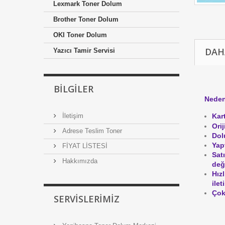
Lexmark Toner Dolum
Brother Toner Dolum
OKI Toner Dolum
DAH
Yazıcı Tamir Servisi
BILGILER
Neden
İletişim
Kar
Ori
Adrese Teslim Toner
Dol
Yap
FİYAT LİSTESİ
Sat
Hakkımızda
değ
Hız
ile
Çok
SERVISLERIMIZ