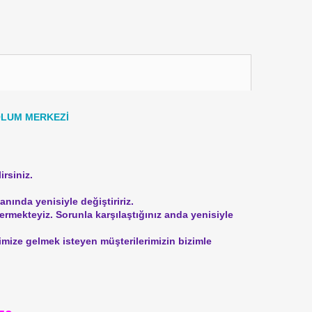
LUM MERKEZİ
irsiniz.
nında yenisiyle değiştiririz.
vermekteyiz.
Sorunla karşılaştığınız anda yenisiyle
rimize gelmek isteyen müşterilerimizin bizimle