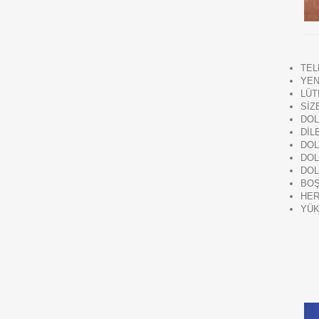
TEL
YEN
LÜT
SİZ
DOL
DİL
DOL
DOL
DOL
BOŞ
HER
YÜK