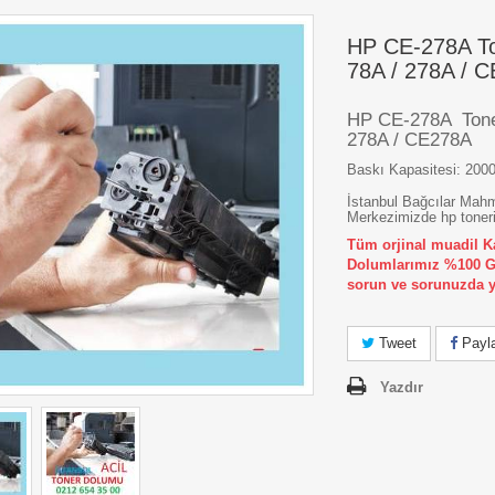
HP CE-278A To
78A / 278A / 
HP CE-278A Tone
278A / CE278A
Baskı Kapasitesi: 200
İstanbul Bağcılar Mah
Merkezimizde hp toneri
Tüm orjinal muadil K
Dolumlarımız %100 Gar
sorun ve sorunuzda y
Tweet
Payl
Yazdır