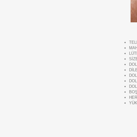
TEL
MAH
LÜT
SİZ
DOL
DİL
DOL
DOL
DOL
BOŞ
HER
YÜK