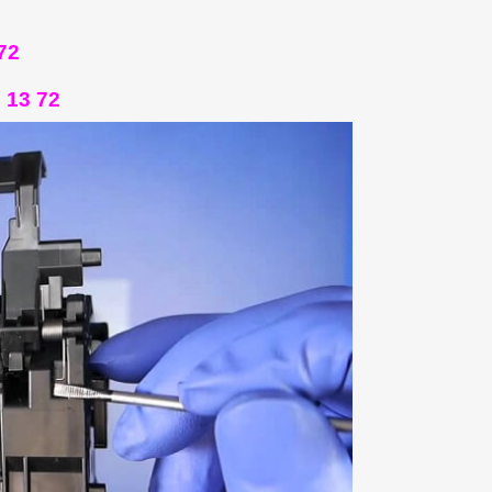
72
 13 72