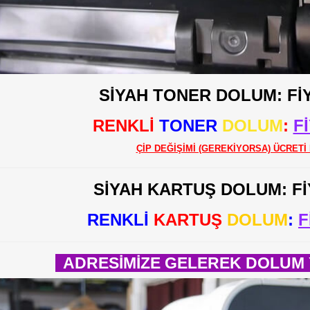
SİYAH TONER DOLUM: Fİ
RENKLİ
TONER
DOLUM
:
F
ÇİP DEĞİŞİMİ (GEREKİYORSA) ÜCRETİ 
SİYAH KARTUŞ DOLUM: F
RENKLİ
KARTUŞ
DOLUM
:
F
ADRESİMİZE GELEREK DOLUM Y