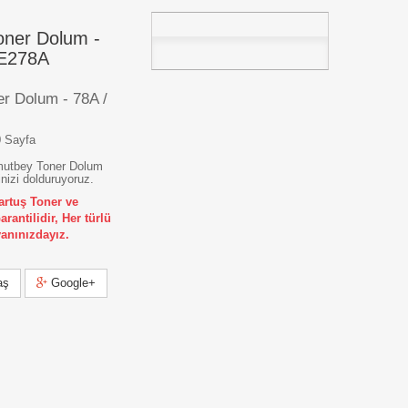
ner Dolum -
CE278A
r Dolum - 78A /
0 Sayfa
mutbey Toner Dolum
nizi dolduruyoruz.
artuş Toner ve
antilidir, Her türlü
anınızdayız.
aş
Google+