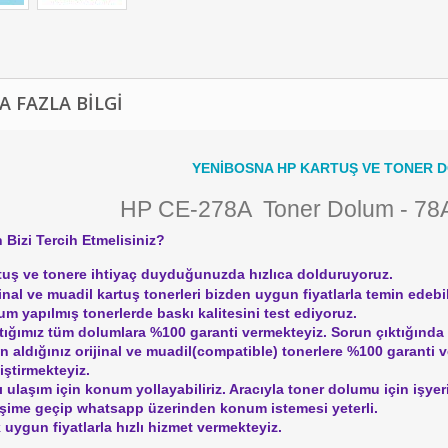
A FAZLA BILGI
YENİBOSNA HP KARTUŞ VE TONER 
HP CE-278A Toner Dolum - 78A
 Bizi Tercih Etmelisiniz?
tuş ve tonere ihtiyaç duyduğunuzda hızlıca dolduruyoruz.
jinal ve muadil kartuş tonerleri bizden uygun fiyatlarla temin edebil
um yapılmış tonerlerde baskı kalitesini test ediyoruz.
tığımız tüm dolumlara %100 garanti vermekteyiz. Sorun çıktığında a
ın aldığınız orijinal ve muadil(compatible) tonerlere %100 garanti 
iştirmekteyiz.
lı ulaşım için konum yollayabiliriz. Aracıyla toner dolumu için işye
tişime geçip whatsapp üzerinden konum istemesi yeterli.
 uygun fiyatlarla hızlı hizmet vermekteyiz.