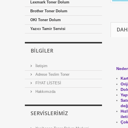
Lexmark Toner Dolum
Brother Toner Dolum
OKI Toner Dolum
DAH
Yazıcı Tamir Servisi
BILGILER
İletişim
Neden
Adrese Teslim Toner
Kar
FİYAT LİSTESİ
Ori
Dol
Hakkımızda
Yap
Sat
değ
Hız
SERVISLERIMIZ
ile
Çok