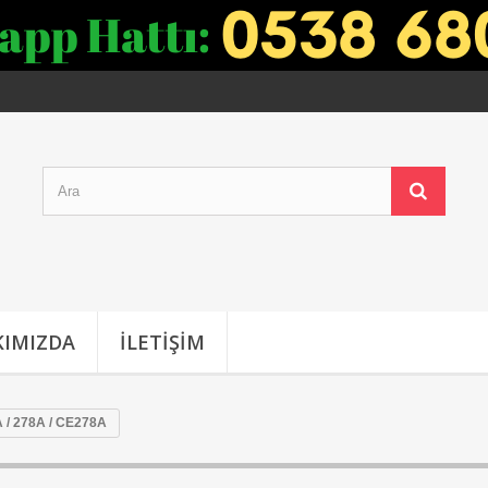
IMIZDA
İLETIŞIM
 / 278A / CE278A