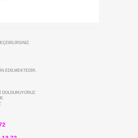
EÇEBİLİRSİNİZ.
N EDİLMEKTEDİR..
Zİ DOLDURUYORUZ.
R.
Z
72
 13 72