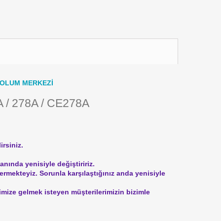
DOLUM MERKEZİ
 / 278A / CE278A
irsiniz.
nında yenisiyle değiştiririz.
vermekteyiz.
Sorunla karşılaştığınız anda yenisiyle
rimize gelmek isteyen müşterilerimizin bizimle