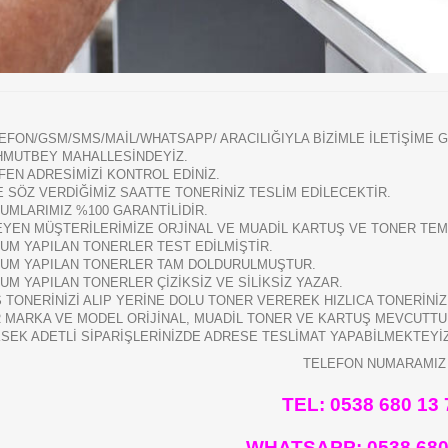
EFON/GSM/SMS/MAİL/WHATSAPP/ ARACILIĞIYLA BİZİMLE İLETİŞİME G
MUTBEY MAHALLESİNDEYİZ.
FEN ADRESİMİZİ KONTROL EDİNİZ.
E SÖZ VERDİĞİMİZ SAATTE TONERİNİZ TESLİM EDİLECEKTİR.
UMLARIMIZ %100 GARANTİLİDİR.
EYEN MÜŞTERİLERİMİZE ORJİNAL VE MUADİL KARTUŞ VE TONER TEMİ
UM YAPILAN TONERLER TEST EDİLMİŞTİR.
UM YAPILAN TONERLER TAM DOLDURULMUŞTUR.
UM YAPILAN TONERLER ÇİZİKSİZ VE SİLİKSİZ YAZAR.
 TONERİNİZİ ALIP YERİNE DOLU TONER VEREREK HIZLICA TONERİNİ
 MARKA VE MODEL ORİJİNAL, MUADİL TONER VE KARTUŞ MEVCUTTU
SEK ADETLİ SİPARİŞLERİNİZDE ADRESE TESLİMAT YAPABİLMEKTEYİ
TELEFON NUMARAMIZ
TEL: 0538 680 13 
WHATSAPP:
0538 680