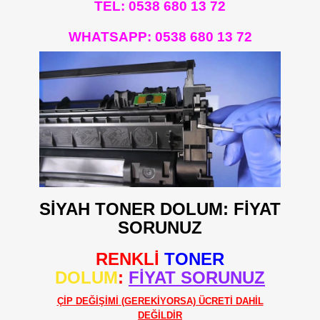
TEL: 0538 680 13 72
WHATSAPP:
0538 680 13 72
SİYAH TONER DOLUM: FİYAT
SORUNUZ
RENKLİ
TONER
DOLUM
:
FİYAT SORUNUZ
ÇİP DEĞİŞİMİ (GEREKİYORSA) ÜCRETİ DAHİL
DEĞİLDİR