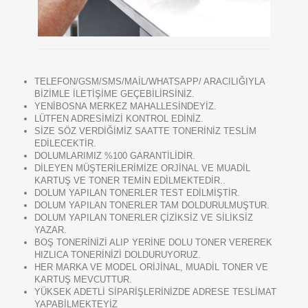
TELEFON/GSM/SMS/MAİL/WHATSAPP/ ARACILIĞIYLA
BİZİMLE İLETİŞİME GEÇEBİLİRSİNİZ.
YENİBOSNA MERKEZ MAHALLESİNDEYİZ.
LÜTFEN ADRESİMİZİ KONTROL EDİNİZ.
SİZE SÖZ VERDİĞİMİZ SAATTE TONERİNİZ TESLİM
EDİLECEKTİR.
DOLUMLARIMIZ %100 GARANTİLİDİR.
DİLEYEN MÜŞTERİLERİMİZE ORJİNAL VE MUADİL
KARTUŞ VE TONER TEMİN EDİLMEKTEDİR..
DOLUM YAPILAN TONERLER TEST EDİLMİŞTİR.
DOLUM YAPILAN TONERLER TAM DOLDURULMUŞTUR.
DOLUM YAPILAN TONERLER ÇİZİKSİZ VE SİLİKSİZ
YAZAR.
BOŞ TONERİNİZİ ALIP YERİNE DOLU TONER VEREREK
HIZLICA TONERİNİZİ DOLDURUYORUZ.
HER MARKA VE MODEL ORİJİNAL, MUADİL TONER VE
KARTUŞ MEVCUTTUR.
YÜKSEK ADETLİ SİPARİŞLERİNİZDE ADRESE TESLİMAT
YAPABİLMEKTEYİZ