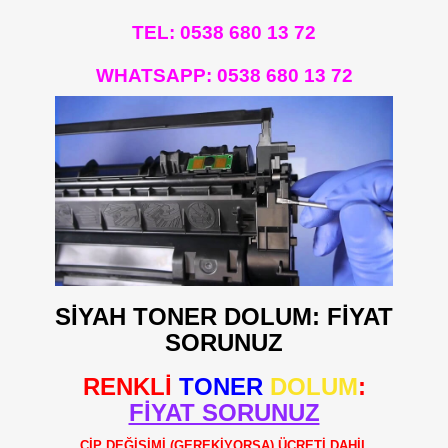
TEL: 0538 680 13 72
WHATSAPP:
0538 680 13 72
SİYAH TONER DOLUM: FİYAT
SORUNUZ
RENKLİ
TONER
DOLUM
:
FİYAT SORUNUZ
ÇİP DEĞİŞİMİ (GEREKİYORSA) ÜCRETİ DAHİL