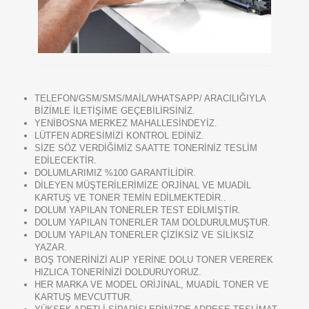
TELEFON/GSM/SMS/MAİL/WHATSAPP/ ARACILIĞIYLA
BİZİMLE İLETİŞİME GEÇEBİLİRSİNİZ.
YENİBOSNA MERKEZ MAHALLESİNDEYİZ.
LÜTFEN ADRESİMİZİ KONTROL EDİNİZ.
SİZE SÖZ VERDİĞİMİZ SAATTE TONERİNİZ TESLİM
EDİLECEKTİR.
DOLUMLARIMIZ %100 GARANTİLİDİR.
DİLEYEN MÜŞTERİLERİMİZE ORJİNAL VE MUADİL
KARTUŞ VE TONER TEMİN EDİLMEKTEDİR..
DOLUM YAPILAN TONERLER TEST EDİLMİŞTİR.
DOLUM YAPILAN TONERLER TAM DOLDURULMUŞTUR.
DOLUM YAPILAN TONERLER ÇİZİKSİZ VE SİLİKSİZ
YAZAR.
BOŞ TONERİNİZİ ALIP YERİNE DOLU TONER VEREREK
HIZLICA TONERİNİZİ DOLDURUYORUZ.
HER MARKA VE MODEL ORİJİNAL, MUADİL TONER VE
KARTUŞ MEVCUTTUR.