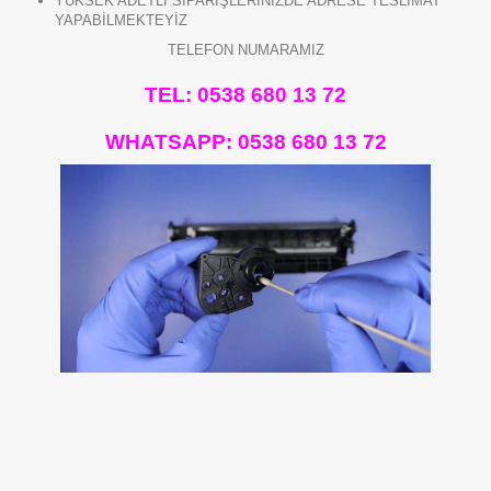
YÜKSEK ADETLİ SİPARİŞLERİNİZDE ADRESE TESLİMAT
YAPABİLMEKTEYİZ
TELEFON NUMARAMIZ
TEL: 0538 680 13 72
WHATSAPP:
0538 680 13 72